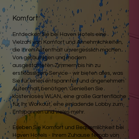
Komfort
Entdecken Sie bei Haven Hotels eine
Vielzahl von Komfort und Annehmlichkeiten,
die Ihren Aufenthalt unvergesslich machen.
Von geräumigen und modern
ausgestatteten Zimmern bis hin zu
erstklassigem Service - wir bieten alles, was
Sie für einen entspannten und angenehmen
Aufenthalt benötigen. Genießen Sie
kostenloses WLAN, eine große Gartenfläche
für Ihr Workout, eine einladende Lobby zum
Entspannen und vieles mehr.
Erleben Sie Komfort und Bequemlichkeit bei
Haven Hotels - Ihrem Zuhause fernab von