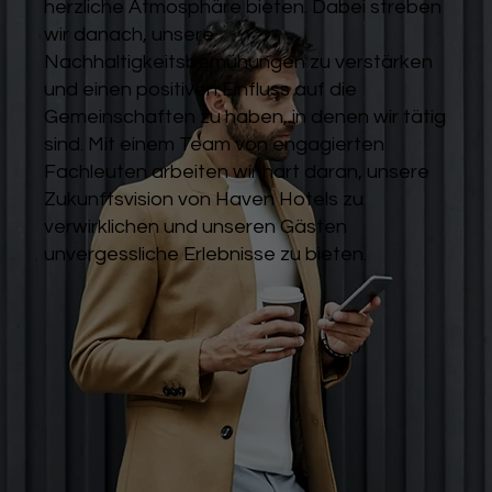
herzliche Atmosphäre bieten. Dabei streben
wir danach, unsere
Nachhaltigkeitsbemühungen zu verstärken
und einen positiven Einfluss auf die
Gemeinschaften zu haben, in denen wir tätig
sind. Mit einem Team von engagierten
Fachleuten arbeiten wir hart daran, unsere
Zukunftsvision von Haven Hotels zu
verwirklichen und unseren Gästen
unvergessliche Erlebnisse zu bieten.