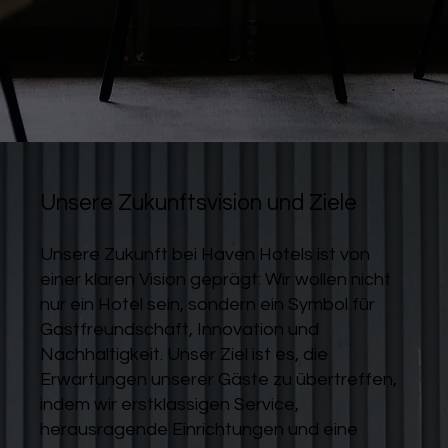
Unsere Zukunftsvision und Ziele
Unsere Zukunft bei Haven Hotels ist von
einer klaren Vision geprägt: Wir wollen nicht
nur ein Hotel sein, sondern ein Symbol für
Gastfreundschaft, Innovation und
Nachhaltigkeit. Unser Ziel ist es, die
Erwartungen unserer Gäste zu übertreffen,
indem wir erstklassigen Service,
herausragende Einrichtungen und eine